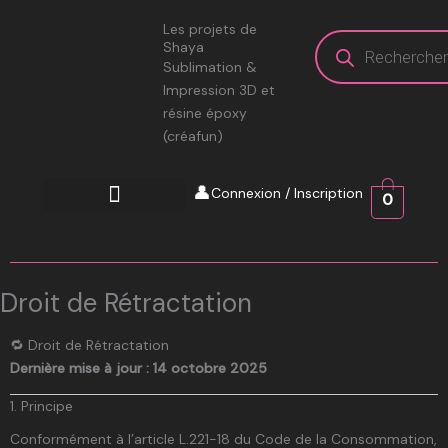
Aller
Recherche
Les projets de
au
de
Shaya
produits
contenu
Sublimation &
Impression 3D et
résine époxy
(créafun)
👤
Connexion / Inscription
0
Droit de Rétractation
🔁 Droit de Rétractation
Dernière mise à jour : 14 octobre 2025
1. Principe
Conformément à l’article L.221-18 du Code de la Consommation,