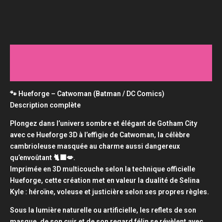
Description
Informations complémentaires
🐾 Hueforge – Catwoman (Batman / DC Comics)
Description complète
Plongez dans l’univers sombre et élégant de Gotham City
avec ce Hueforge 3D à l’effigie de Catwoman, la célèbre
cambrioleuse masquée au charme aussi dangereux
qu’envoûtant 🐈‍⬛💋.
Imprimée en 3D multicouche selon la technique officielle
Hueforge, cette création met en valeur la dualité de Selina
Kyle : héroïne, voleuse et justicière selon ses propres règles.
Sous la lumière naturelle ou artificielle, les reflets de son
masque, de son cuir et de son regard félin se révèlent avec