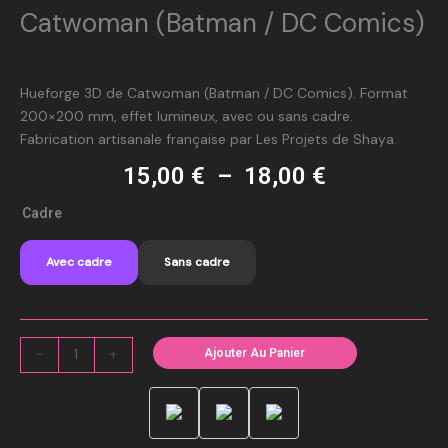
Catwoman (Batman / DC Comics)
Hueforge 3D de Catwoman (Batman / DC Comics). Format
200×200 mm, effet lumineux, avec ou sans cadre.
Fabrication artisanale française par Les Projets de Shaya.
Plage
15,00
€
–
18,00
€
de
quantité
Cadre
prix :
de
15,00 €
Catwoman
à
Avec cadre
Sans cadre
(Batman
18,00 €
/
DC
Comics)
-
+
Ajouter Au Panier