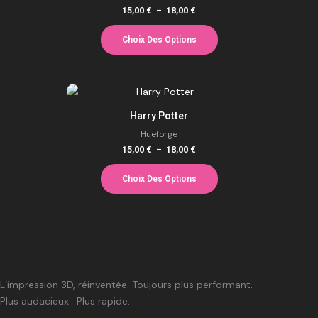
plusieurs
18,00 €
page
15,00
€
–
18,00
€
variations.
du
Les
produit
Choix Des Options
options
peuvent
être
Plage
Ce
choisies
de
produit
prix :
sur
Harry Potter
a
15,00 €
la
à
Hueforge
plusieurs
18,00 €
page
15,00
€
–
18,00
€
variations.
du
Les
produit
Choix Des Options
options
peuvent
être
choisies
sur
la
L’impression 3D, réinventée.
Toujours plus performant.
page
Plus audacieux.
Plus rapide.
du