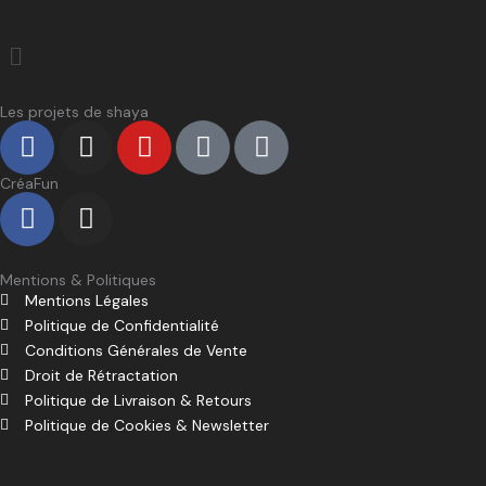
produit
Menu
Les projets de shaya
F
I
Y
D
T
a
n
o
i
i
c
s
u
s
k
CréaFun
F
I
e
t
t
c
t
a
n
b
a
u
o
o
c
s
o
g
b
r
k
e
t
Mentions & Politiques
o
r
e
d
Mentions Légales
b
a
k
a
Politique de Confidentialité
o
g
m
Conditions Générales de Vente
o
r
Droit de Rétractation
k
a
Politique de Livraison & Retours
m
Politique de Cookies & Newsletter