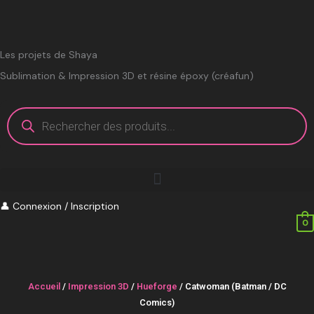
Aller
au
contenu
Les projets de Shaya
Sublimation & Impression 3D et résine époxy (créafun)
Recherche
de
produits
👤
Connexion / Inscription
0
Accueil
/
Impression 3D
/
Hueforge
/ Catwoman (Batman / DC
Comics)