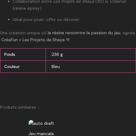
Collaboration entre
Les Projets de Shaya
(3D) &
CréaFun
(résine époxy)
Idéal pour jouer, offrir ou décorer
Une création unique où
la résine rencontre la passion du jeu
, signée
CréaFun × Les Projets de Shaya
💙
Poids
236 g
Couleur
Bleu
Produits similaires
Ce
produit
Jeu mancala