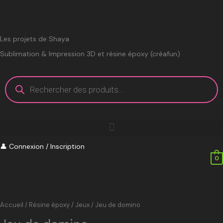
Aller
au
contenu
Les projets de Shaya
Sublimation & Impression 3D et résine époxy (créafun)
Recherche
de
produits
👤
Connexion / Inscription
0
Accueil
/
Résine époxy
/
Jeux
/ Jeu de domino