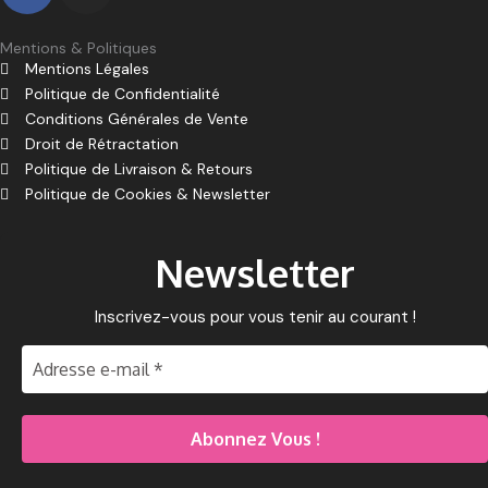
b
a
u
o
o
c
s
o
g
b
r
k
e
t
Mentions & Politiques
o
r
e
d
Mentions Légales
b
a
k
a
Politique de Confidentialité
o
g
m
Conditions Générales de Vente
o
r
Droit de Rétractation
k
a
Politique de Livraison & Retours
m
Politique de Cookies & Newsletter
Newsletter
Inscrivez-vous pour vous tenir au courant !