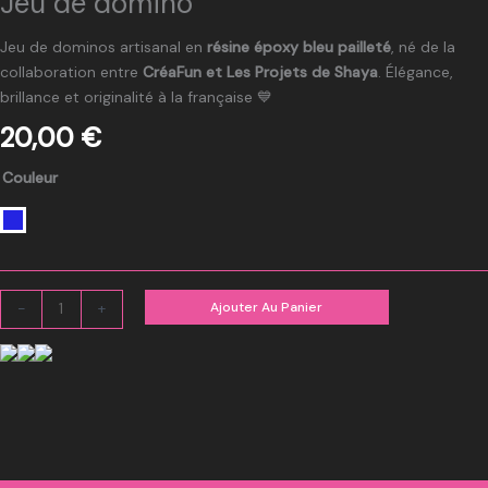
Jeu de domino
Jeu de dominos artisanal en
résine époxy bleu pailleté
, né de la
collaboration entre
CréaFun et Les Projets de Shaya
. Élégance,
brillance et originalité à la française 💙
20,00
€
quantité
Couleur
de
Jeu
de
domino
Ajouter Au Panier
-
+