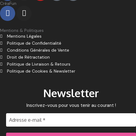
c
s
u
s
k
CréaFun
F
I
e
t
t
c
t
a
n
b
a
u
o
o
c
s
o
g
b
r
k
e
t
Mentions & Politiques
o
r
e
d
Mentions Légales
b
a
k
a
Politique de Confidentialité
o
g
m
Conditions Générales de Vente
o
r
Droit de Rétractation
k
a
Politique de Livraison & Retours
m
Politique de Cookies & Newsletter
Newsletter
Inscrivez-vous pour vous tenir au courant !