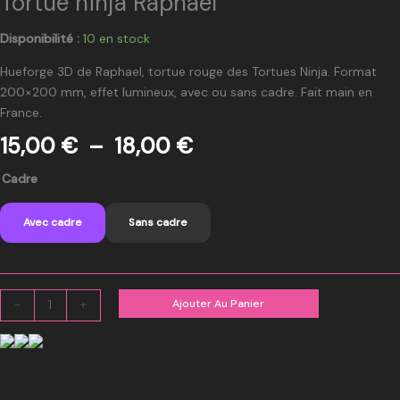
Tortue ninja Raphaël
Disponibilité :
10 en stock
Hueforge 3D de Raphael, tortue rouge des Tortues Ninja. Format
200×200 mm, effet lumineux, avec ou sans cadre. Fait main en
France.
Plage
15,00
€
–
18,00
€
de
quantité
Cadre
prix :
de
15,00 €
Tortue
à
Avec cadre
Sans cadre
ninja
18,00 €
Raphaël
Ajouter Au Panier
-
+