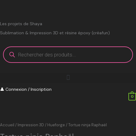
Aller
au
contenu
Les projets de Shaya
Sublimation & Impression 3D et résine époxy (créafun)
Recherche
de
produits
👤
Connexion / Inscription
0
Accueil
/
Impression 3D
/
Hueforge
/ Tortue ninja Raphaël